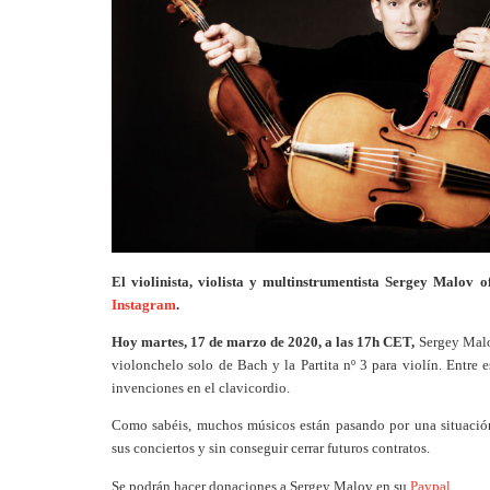
El violinista, violista y multinstrumentista Sergey Malov o
Instagram
.
Hoy martes, 17 de marzo de 2020, a las 17h CET,
Sergey Malov
violonchelo solo de Bach y la Partita nº 3 para violín. Entre e
invenciones en el clavicordio.
Como sabéis, muchos músicos están pasando por una situación
sus conciertos y sin conseguir cerrar futuros contratos.
Se podrán hacer donaciones a Sergey Malov en su
Paypal
.