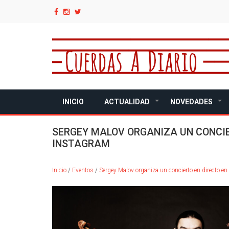
Pasar
al
contenido
principal
INICIO
ACTUALIDAD
NOVEDADES
+
+
SERGEY MALOV ORGANIZA UN CONCIE
INSTAGRAM
Inicio
/
Eventos
/
Sergey Malov organiza un concierto en directo e