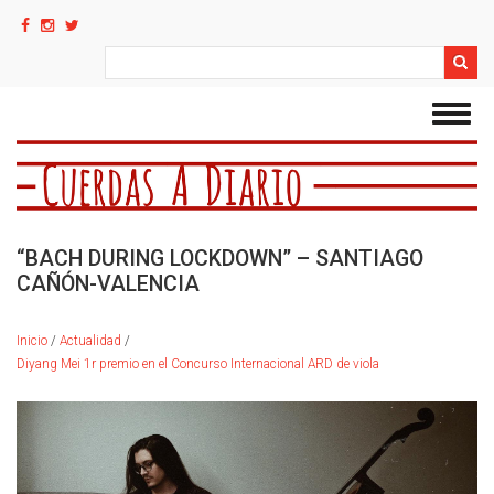
Pasar
al
contenido
Search
principal
Toggl
navig
“BACH DURING LOCKDOWN” – SANTIAGO
CAÑÓN-VALENCIA
Inicio
/
Actualidad
/
Diyang Mei 1r premio en el Concurso Internacional ARD de viola