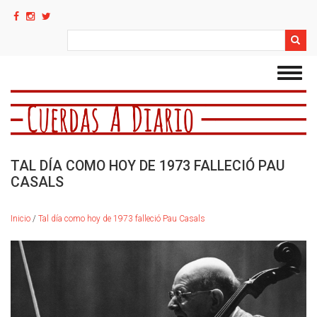
Pasar
al
contenido
Search
principal
Toggl
navig
TAL DÍA COMO HOY DE 1973 FALLECIÓ PAU
CASALS
Inicio
/
Tal día como hoy de 1973 falleció Pau Casals