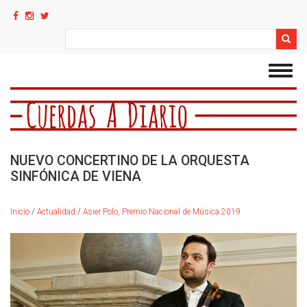
Pasar
al
contenido
Search
principal
Toggl
navig
NUEVO CONCERTINO DE LA ORQUESTA
SINFÓNICA DE VIENA
Inicio
/
Actualidad
/
Asier Polo, Premio Nacional de Música 2019